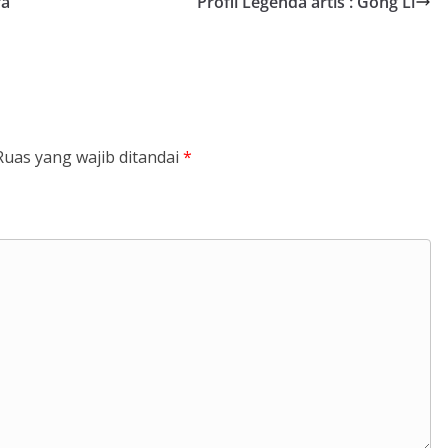
ra
Profil Legenda artis : Gong Li
Ruas yang wajib ditandai
*