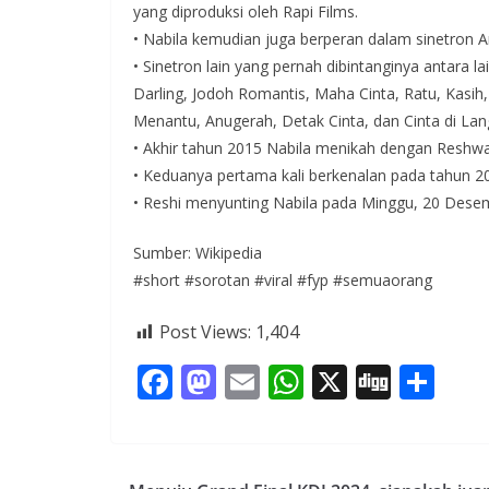
yang diproduksi oleh Rapi Films.
• Nabila kemudian juga berperan dalam sinetron 
• Sinetron lain yang pernah dibintanginya antara 
Darling, Jodoh Romantis, Maha Cinta, Ratu, Kasi
Menantu, Anugerah, Detak Cinta, dan Cinta di Lan
• Akhir tahun 2015 Nabila menikah dengan Reshwa
• Keduanya pertama kali berkenalan pada tahun 2
• Reshi menyunting Nabila pada Minggu, 20 Dese
Sumber: Wikipedia
#short #sorotan #viral #fyp #semuaorang
Post Views:
1,404
F
M
E
W
X
Di
S
ac
as
m
h
g
h
e
to
ai
at
g
ar
b
d
l
s
e