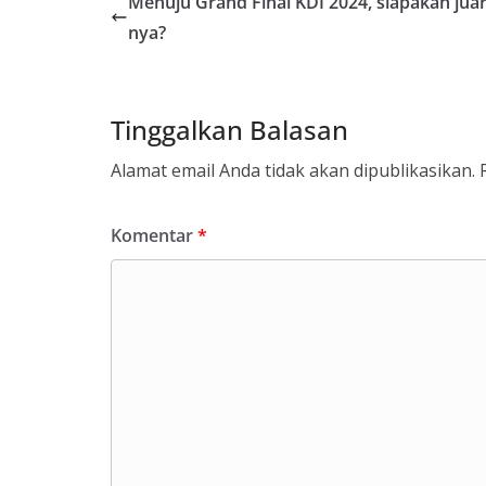
Menuju Grand Final KDI 2024, siapakah jua
o
o
A
nya?
o
n
p
k
p
Tinggalkan Balasan
Alamat email Anda tidak akan dipublikasikan.
Komentar
*