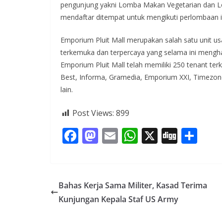
pengunjung yakni Lomba Makan Vegetarian dan L
mendaftar ditempat untuk mengikuti perlombaan 
Emporium Pluit Mall merupakan salah satu unit 
terkemuka dan terpercaya yang selama ini menghas
Emporium Pluit Mall telah memiliki 250 tenant t
Best, Informa, Gramedia, Emporium XXI, Timezon
lain.
Post Views:
899
F
M
E
W
X
Di
S
ac
as
m
h
g
h
e
to
ai
at
g
ar
b
d
l
s
e
Bahas Kerja Sama Militer, Kasad Terima
o
o
A
Kunjungan Kepala Staf US Army
o
n
p